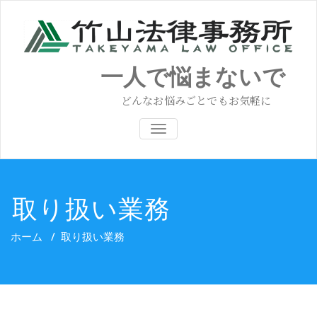
コ
ン
テ
ン
ツ
一人で悩まないで
へ
ス
どんなお悩みごとでもお気軽に
キ
ッ
ナビゲーション切り替え
プ
取り扱い業務
ホーム
/
取り扱い業務