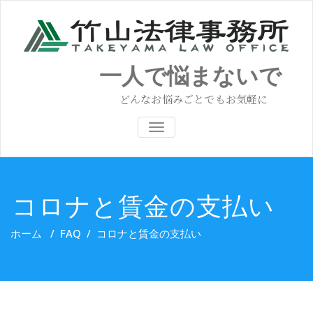
コ
ン
テ
ン
ツ
一人で悩まないで
へ
ス
どんなお悩みごとでもお気軽に
キ
ッ
ナビゲーション切り替え
プ
コロナと賃金の支払い
ホーム
/
FAQ
/
コロナと賃金の支払い