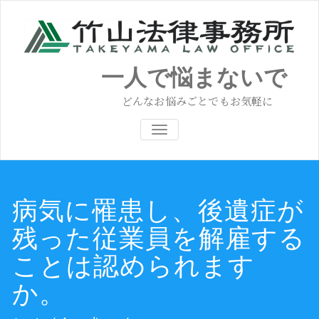
コ
ン
テ
ン
ツ
一人で悩まないで
へ
ス
どんなお悩みごとでもお気軽に
キ
ッ
ナビゲーション切り替え
プ
病気に罹患し、後遺症が
残った従業員を解雇する
ことは認められます
か。