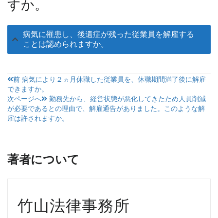
すか。
病気に罹患し、後遺症が残った従業員を解雇する
ことは認められますか。
投
前
病気により２ヵ月休職した従業員を、休職期間満了後に解雇
できますか。
稿
次ページへ
勤務先から、経営状態が悪化してきたため人員削減
が必要であるとの理由で、解雇通告がありました。このような解
ナ
雇は許されますか。
ビ
ゲ
著者について
ー
シ
ョ
竹山法律事務所
ン