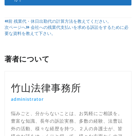
投
前
残業代・休日出勤代の計算方法を教えてください。
次ページへ
会社への残業代支払いを求める訴訟をするために必
稿
要な資料を教えて下さい。
ナ
ビ
著者について
ゲ
ー
シ
竹山法律事務所
ョ
administrator
ン
悩みごと、分からないことは、お気軽にご相談を。
豊富な知識、長年の訴訟実務、多数の経験、法曹以
外の活動、様々な経歴を持つ、２人の弁護士が、皆