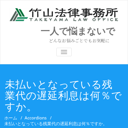
コ
ン
テ
ン
ツ
一人で悩まないで
へ
ス
どんなお悩みごとでもお気軽に
キ
ッ
ナビゲーション切り替え
プ
未払いとなっている残
業代の遅延利息は何％で
すか。
ホーム
/
Accordions
/
未払いとなっている残業代の遅延利息は何％ですか。