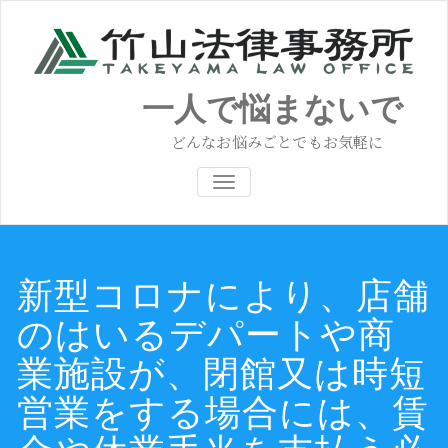
コ
ン
テ
ン
ツ
一人で悩まないで
へ
ス
どんなお悩みごとでもお気軽に
キ
ッ
ナビゲーション切り替え
プ
新型コロナにより、店舗
のはいるデパートや商
業施設が、閉館又は時短
営業をする場合には、賃