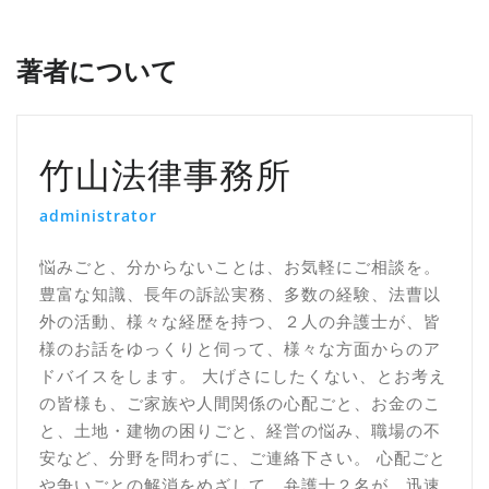
ビ
ゲ
著者について
ー
シ
ョ
竹山法律事務所
ン
administrator
悩みごと、分からないことは、お気軽にご相談を。
豊富な知識、長年の訴訟実務、多数の経験、法曹以
外の活動、様々な経歴を持つ、２人の弁護士が、皆
様のお話をゆっくりと伺って、様々な方面からのア
ドバイスをします。 大げさにしたくない、とお考え
の皆様も、ご家族や人間関係の心配ごと、お金のこ
と、土地・建物の困りごと、経営の悩み、職場の不
安など、分野を問わずに、ご連絡下さい。 心配ごと
や争いごとの解消をめざして、弁護士２名が、迅速