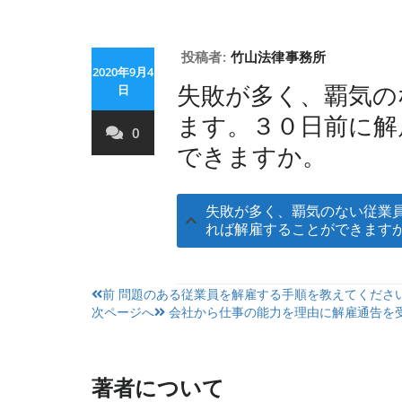
投稿者:
竹山法律事務所
2020年9月4
失敗が多く、覇気の
日
ます。３０日前に解
0
できますか。
失敗が多く、覇気のない従業
れば解雇することができます
投
前
問題のある従業員を解雇する手順を教えてくださ
次ページへ
会社から仕事の能力を理由に解雇通告を
稿
ナ
ビ
著者について