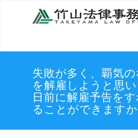
コ
ン
テ
ン
ツ
へ
ス
キ
ッ
プ
失敗が多く、覇気の
を解雇しようと思い
日前に解雇予告をす
ることができますか