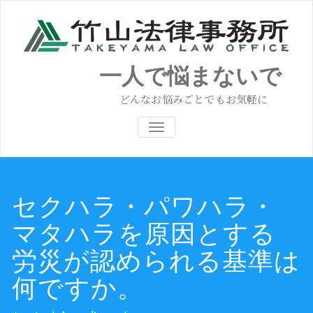
コ
ン
テ
ン
ツ
一人で悩まないで
へ
ス
どんなお悩みごとでもお気軽に
キ
ッ
ナビゲーション切り替え
プ
セクハラ・パワハラ・
マタハラを原因とする
労災が認められる基準は
何ですか。