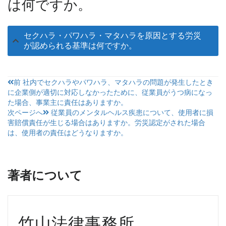
は何ですか。
セクハラ・パワハラ・マタハラを原因とする労災
が認められる基準は何ですか。
投
前
社内でセクハラやパワハラ、マタハラの問題が発生したとき
に企業側が適切に対応しなかったために、従業員がうつ病になっ
稿
た場合、事業主に責任はありますか。
次ページへ
従業員のメンタルヘルス疾患について、使用者に損
ナ
害賠償責任が生じる場合はありますか。労災認定がされた場合
ビ
は、使用者の責任はどうなりますか。
ゲ
ー
著者について
シ
ョ
ン
竹山法律事務所