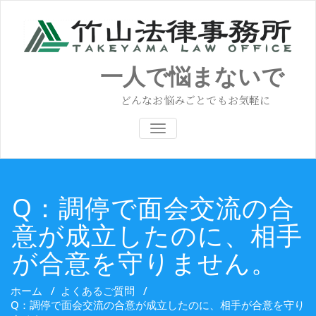
コ
ン
テ
ン
ツ
一人で悩まないで
へ
ス
どんなお悩みごとでもお気軽に
キ
ッ
ナビゲーション切り替え
プ
Q：調停で面会交流の合
意が成立したのに、相手
が合意を守りません。
ホーム
/
よくあるご質問
/
Q：調停で面会交流の合意が成立したのに、相手が合意を守り